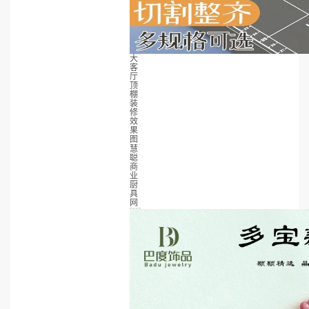
大
客
厅
顶
棚
装
修
效
果
图
慧
聪
商
业
厨
具
网