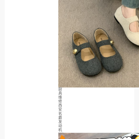
厨
具
维
修
西
安
名
爵
发
动
机