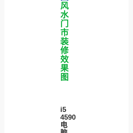
风
水
门
市
装
修
效
果
图
i5
4590
电
脑