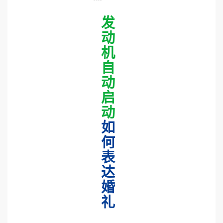
发
动
机
自
动
启
动
如
何
表
达
婚
礼