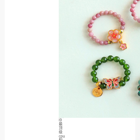
i9
最
顶
级
cpu