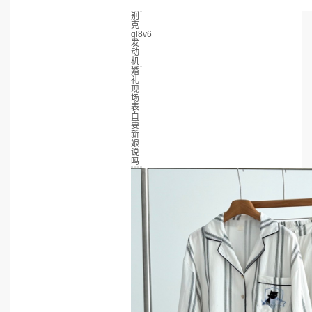
别
克
gl8v6
发
动
机
婚
礼
现
场
表
白
要
新
娘
说
吗