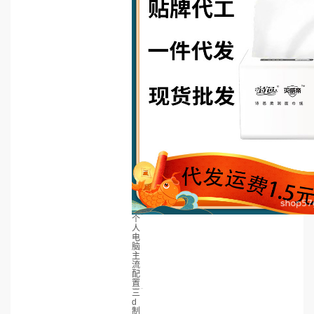
个
人
电
脑
主
流
配
置
三
d
制