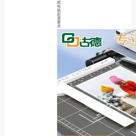
图
电
脑
配
置
要
求