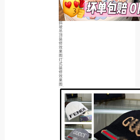
斜
坡
吊
顶
装
修
效
果
图
灯
式
装
修
效
果
图