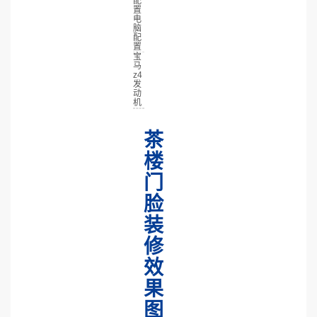
配
置
电
脑
配
置
宝
马
z4
发
动
机
茶
楼
门
脸
装
修
效
果
图