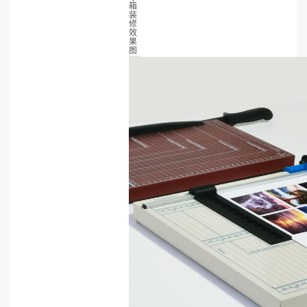
箱
装
修
效
果
图