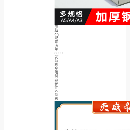
电
脑
diy
配
置
清
单
8000
发
动
机
牵
阻
制
动
是
什
么
意
思