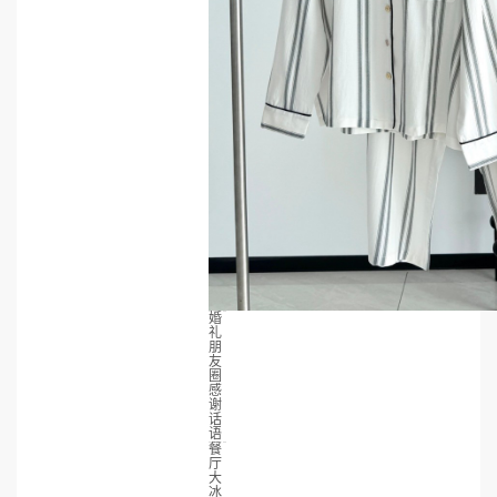
婚
礼
朋
友
圈
感
谢
话
语
餐
厅
大
冰